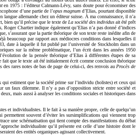
nt
en 1975 : l’éditeur Calmann-Lévy, sans doute pour économiser des
ancophone d’une partie de l’
opus magnum
d’Elias, pourtant disponible
e en langue allemande chez un éditeur suisse. À ma connaissance, il n’a
t, bien qu’il précise que le texte de
La société des individus
ait été prêt
s
, Roger Chartier indique également qu’Elias n’a pas donné d’indices
ue, s’assurant que la partie théorique de son texte reste inédite afin de
 déjà beaucoup par rapport aux médiocres conditions dans lesquelles il
983, date à laquelle il fut publié par l’université de Stockholm dans un
oriques sur la même problématique, l’un écrit dans les années 1950
’évolution de la pensée théorique d’Elias à différentes étapes de sa
 fait que le texte ait été initialement écrit comme conclusion théorique
nes des rares notes de bas de page de celui-ci, des renvois au
Procès de
qui estiment que la société prime sur l’individu (holistes) et ceux qui
sur un faux dilemme. Il n’y a pas d’opposition stricte entre société et
deux, mais aussi à analyser les conditions sociales et historiques dans
s et individualistes. Il le fait à sa manière propre, celle de quelqu’un
ui permettent souvent d’éviter les sursimplifications qui viennent trop
s trace une schématisation qui tient compte des manifestations du débat
pproche individualiste qu’il présente est celle d’une histoire dont le
 seraient des entités organiques agissant collectivement.