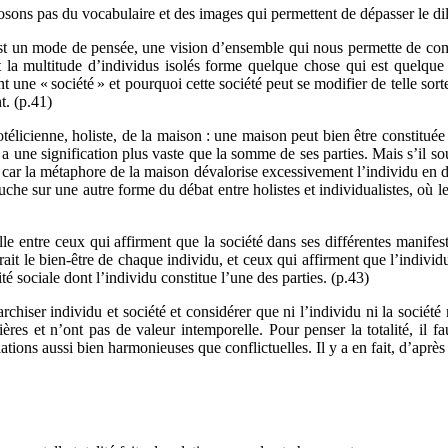
sons pas du vocabulaire et des images qui permettent de dépasser le d
 un mode de pensée, une vision d’ensemble qui nous permette de compr
la multitude d’individus isolés forme quelque chose qui est quelque
 une « société » et pourquoi cette société peut se modifier de telle sort
t. (p.41)
otélicienne, holiste, de la maison : une maison peut bien être constituée
t a une signification plus vaste que la somme de ses parties. Mais s’il sou
s : car la métaphore de la maison dévalorise excessivement l’individu en 
ouche sur une autre forme du débat entre holistes et individualistes, où 
e entre ceux qui affirment que la société dans ses différentes manifesta
ait le bien-être de chaque individu, et ceux qui affirment que l’individu 
ité sociale dont l’individu constitue l’une des parties. (p.43)
rchiser individu et société et considérer que ni l’individu ni la société 
ières et n’ont pas de valeur intemporelle. Pour penser la totalité, il fau
ions aussi bien harmonieuses que conflictuelles. Il y a en fait, d’après El