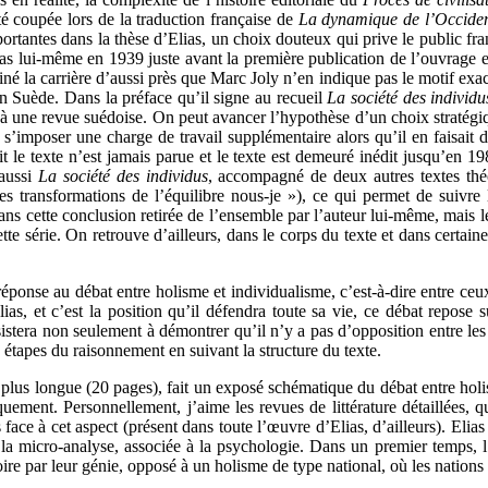
té coupée lors de la traduction française de
La dynamique de l’Occide
ortantes dans la thèse d’Elias, un choix douteux qui prive le public fr
 Elias lui-même en 1939 juste avant la première publication de l’ouvrag
iné la carrière d’aussi près que Marc Joly n’en indique pas le motif exac
 Suède. Dans la préface qu’il signe au recueil
La société des individu
sé à une revue suédoise. On peut avancer l’hypothèse d’un choix stratégiq
 à s’imposer une charge de travail supplémentaire alors qu’il en faisait
ait le texte n’est jamais parue et le texte est demeuré inédit jusqu’en 1
 aussi
La société des individus
, accompagné de deux autres textes thé
 transformations de l’équilibre nous-je »), ce qui permet de suivre l
ans cette conclusion retirée de l’ensemble par l’auteur lui-même, mais le
tte série. On retrouve d’ailleurs, dans le corps du texte et dans certai
ponse au débat entre holisme et individualisme, c’est-à-dire entre ceux 
lias, et c’est la position qu’il défendra toute sa vie, ce débat repose 
istera non seulement à démontrer qu’il n’y a pas d’opposition entre les 
es étapes du raisonnement en suivant la structure du texte.
 plus longue (20 pages), fait un exposé schématique du débat entre holiste
iquement. Personnellement, j’aime les revues de littérature détaillées, q
ace à cet aspect (présent dans toute l’œuvre d’Elias, d’ailleurs). Elia
 la micro-analyse, associée à la psychologie. Dans un premier temps, l’a
oire par leur génie, opposé à un holisme de type national, où les nations