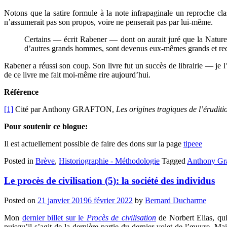
Notons que la satire formule à la note infrapaginale un reproche cl
n’assumerait pas son propos, voire ne penserait pas par lui-même.
Certains — écrit Rabener — dont on aurait juré que la Nature l
d’autres grands hommes, sont devenus eux-mêmes grands et redou
Rabener a réussi son coup. Son livre fut un succès de librairie — je l
de ce livre me fait moi-même rire aujourd’hui.
Référence
[1]
Cité par Anthony GRAFTON,
Les origines tragiques de l’éruditi
Pour soutenir ce blogue:
Il est actuellement possible de faire des dons sur la page
tipeee
Posted in
Brève
,
Historiographie - Méthodologie
Tagged
Anthony Gr
Le procès de civilisation (5): la société des individus
Posted on
21 janvier 2019
6 février 2022
by
Bernard Ducharme
Mon
dernier billet sur le
Procès de civilisation
de Norbert Elias, qui 
puisqu’il s’agit de la dernière partie du dernier volet de l’œuvre. Mai