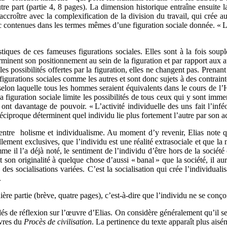
utre part (partie 4, 8 pages). La dimension historique entraîne ensuite 
 s’accroître avec la complexification de la division du travail, qui cré
 contenues dans les termes mêmes d’une figuration sociale donnée. « L’hi
stiques de ces fameuses figurations sociales. Elles sont à la fois soupl
inent son positionnement au sein de la figuration et par rapport aux aut
es possibilités offertes par la figuration, elles ne changent pas. Prenant
igurations sociales comme les autres et sont donc sujets à des contrain
« selon laquelle tous les hommes seraient équivalents dans le cours de l’
 figuration sociale limite les possibilités de tous ceux qui y sont immerg
ont davantage de pouvoir. « L’activité individuelle des uns fait l’infé
ciproque déterminent quel individu lie plus fortement l’autre par son act
tre holisme et individualisme. Au moment d’y revenir, Elias note qu’
llement exclusives, que l’individu est une réalité extrasociale et que la
omme il l’a déjà noté, le sentiment de l’individu d’être hors de la sociét
it son originalité à quelque chose d’aussi « banal » que la société, il a
des socialisations variées. C’est la socialisation qui crée l’individualis
.
e partie (brève, quatre pages), c’est-à-dire que l’individu ne se conçoit
lés de réflexion sur l’œuvre d’Elias. On considère généralement qu’il se 
ivres du
Procès de civilisation
. La pertinence du texte apparaît plus aisém