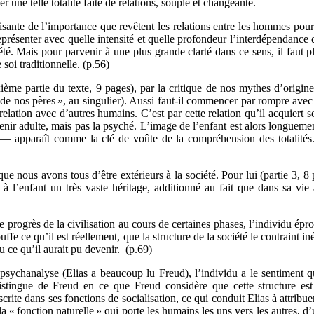
er une telle totalité faite de relations, souple et changeante.
sante de l’importance que revêtent les relations entre les hommes pour 
 représenter avec quelle intensité et quelle profondeur l’interdépendanc
iété. Mais pour parvenir à une plus grande clarté dans ce sens, il faut 
soi traditionnelle. (p.56)
xième partie du texte, 9 pages), par la critique de nos mythes d’orig
re de nos pères », au singulier). Aussi faut-il commencer par rompre ave
elation avec d’autres humains. C’est par cette relation qu’il acquiert 
ir adulte, mais pas la psyché. L’image de l’enfant est alors longuement 
rit — apparaît comme la clé de voûte de la compréhension des totali
 que nous avons tous d’être extérieurs à la société. Pour lui (partie 3, 8 
 l’enfant un très vaste héritage, additionné au fait que dans sa vie 
 le progrès de la civilisation au cours de certaines phases, l’individu é
ouffe ce qu’il est réellement, que la structure de la société le contraint iné
u ce qu’il aurait pu devenir. (p.69)
 psychanalyse (Elias a beaucoup lu Freud), l’individu a le sentiment q
istingue de Freud en ce que Freud considère que cette structure est i
nscrite dans ses fonctions de socialisation, ce qui conduit Elias à attribu
e la « fonction naturelle » qui porte les humains les uns vers les autres,