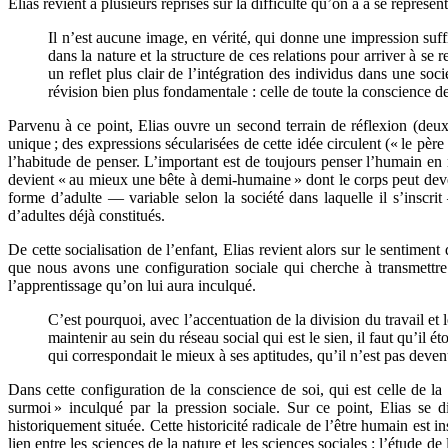
Elias revient à plusieurs reprises sur la difficulté qu’on a à se représent
Il n’est aucune image, en vérité, qui donne une impression suffi
dans la nature et la structure de ces relations pour arriver à se
un reflet plus clair de l’intégration des individus dans une soc
révision bien plus fondamentale : celle de toute la conscience de 
Parvenu à ce point, Elias ouvre un second terrain de réflexion (deu
unique ; des expressions sécularisées de cette idée circulent (« le pè
l’habitude de penser. L’important est de toujours penser l’humain en r
devient « au mieux une bête à demi-humaine » dont le corps peut deven
forme d’adulte — variable selon la société dans laquelle il s’insc
d’adultes déjà constitués.
De cette socialisation de l’enfant, Elias revient alors sur le sentiment
que nous avons une configuration sociale qui cherche à transmettre à
l’apprentissage qu’on lui aura inculqué.
C’est pourquoi, avec l’accentuation de la division du travail et
maintenir au sein du réseau social qui est le sien, il faut qu’il ét
qui correspondait le mieux à ses aptitudes, qu’il n’est pas deven
Dans cette configuration de la conscience de soi, qui est celle de la
surmoi » inculqué par la pression sociale. Sur ce point, Elias se d
historiquement située. Cette historicité radicale de l’être humain est i
lien entre les sciences de la nature et les sciences sociales : l’étude d