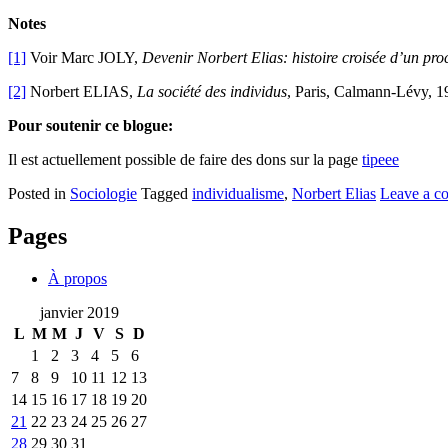
Notes
[1]
Voir Marc JOLY,
Devenir Norbert Elias: histoire croisée d’un pro
[2]
Norbert ELIAS,
La société des individus
, Paris, Calmann-Lévy, 1
Pour soutenir ce blogue:
Il est actuellement possible de faire des dons sur la page
tipeee
Posted in
Sociologie
Tagged
individualisme
,
Norbert Elias
Leave a c
Pages
À propos
janvier 2019
L
M
M
J
V
S
D
1
2
3
4
5
6
7
8
9
10
11
12
13
14
15
16
17
18
19
20
21
22
23
24
25
26
27
28
29
30
31