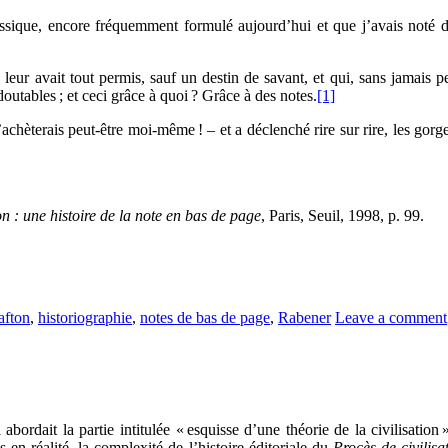
assique, encore fréquemment formulé aujourd’hui et que j’avais noté da
eur avait tout permis, sauf un destin de savant, et qui, sans jamais 
tables ; et ceci grâce à quoi ? Grâce à des notes.
[1]
’achèterais peut-être moi-même ! – et a déclenché rire sur rire, les gor
on : une histoire de la note en bas de page
, Paris, Seuil, 1998, p. 99.
afton
,
historiographie
,
notes de bas de page
,
Rabener
Leave a comment
abordait la partie intitulée « esquisse d’une théorie de la civilisation
s en réalité, la complexité de l’histoire éditoriale du
Procès de civilisa