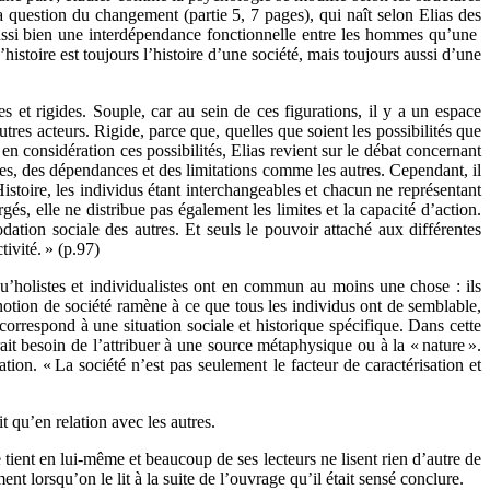
la question du changement (partie 5, 7 pages), qui naît selon Elias des
e aussi bien une interdépendance fonctionnelle entre les hommes qu’une
stoire est toujours l’histoire d’une société, mais toujours aussi d’une
es et rigides. Souple, car au sein de ces figurations, il y a un espace
res acteurs. Rigide, parce que, quelles que soient les possibilités que
 en considération ces possibilités, Elias revient sur le débat concernant
tes, des dépendances et des limitations comme les autres. Cependant, il
Histoire, les individus étant interchangeables et chacun ne représentant
és, elle ne distribue pas également les limites et la capacité d’action.
odation sociale des autres. Et seuls le pouvoir attaché aux différentes
ivité. » (p.97)
holistes et individualistes ont en commun au moins une chose : ils
 notion de société ramène à ce que tous les individus ont de semblable,
é correspond à une situation sociale et historique spécifique. Dans cette
urait besoin de l’attribuer à une source métaphysique ou à la « nature ».
ation. « La société n’est pas seulement le facteur de caractérisation et
 qu’en relation avec les autres.
tient en lui-même et beaucoup de ses lecteurs ne lisent rien d’autre de
ent lorsqu’on le lit à la suite de l’ouvrage qu’il était sensé conclure.