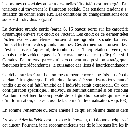
historiques et sociales au sein desquelles l’individu est immergé, d’a
tensions qui traversent la figuration sociale. Ces tensions tendent à
situation de conflit entre eux. Les conditions du changement sont donc
société d’individus. » (p.86)
La dernière grande partie (partie 6, 16 pages) porte sur les caractéri
dynamique ouvert aux choix de l’acteur. Les choix de ce dernier déterm
l’acteur réalise concrètement au sein d’une figuration sociale donnée, l
l’impact historique des grands hommes. Ces derniers sont au sein des f
n’est pas juste, d’après lui, de tomber dans l’interprétation inverse, 
jamais que le véhicule passif d’une machine sociale » (p.96). Car si la
Certains d’entre eux, parce qu’ils occupent une position stratégique, 
fonctions interdépendantes, la puissance des liens d’interdépendance ré
Ce débat sur les Grands Hommes ramène encore une fois au débat en
tendant à imaginer que l’individu et la société sont des notions mutue
tandis que ce qui fait l’unicité de l’individu serait extrasocial. Or, c
configuration spécifique, l’individu se sentirait diminué si on attribua
Pourtant, c’est bien la complexité de la figuration sociale qui mène à 
d’uniformisation, elle est aussi le facteur d’individualisation. » (p.103)
En somme l’ensemble du texte amène à ce qui est résumé dans la dernièr
La société des individus
est un texte intéressant, qui donne quelques c
cet auteur. Pourtant, je ne recommanderais pas de le lire sans lire les l