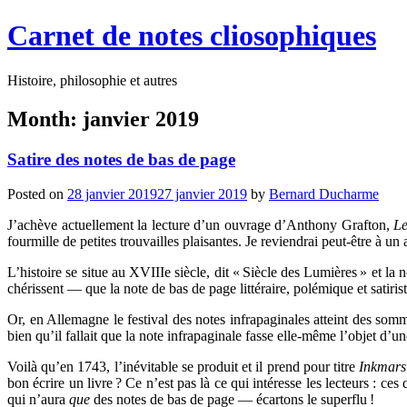
Carnet de notes cliosophiques
Histoire, philosophie et autres
Month:
janvier 2019
Satire des notes de bas de page
Posted on
28 janvier 2019
27 janvier 2019
by
Bernard Ducharme
J’achève actuellement la lecture d’un ouvrage d’Anthony Grafton,
Le
fourmille de petites trouvailles plaisantes. Je reviendrai peut-être à 
L’histoire se situe au XVIIIe siècle, dit « Siècle des Lumières » et la 
chérissent — que la note de bas de page littéraire, polémique et satiris
Or, en Allemagne le festival des notes infrapaginales atteint des somme
bien qu’il fallait que la note infrapaginale fasse elle-même l’objet d’une
Voilà qu’en 1743, l’inévitable se produit et il prend pour titre
Inkmars
bon écrire un livre ? Ce n’est pas là ce qui intéresse les lecteurs : c
qui n’aura
que
des notes de bas de page — écartons le superflu !