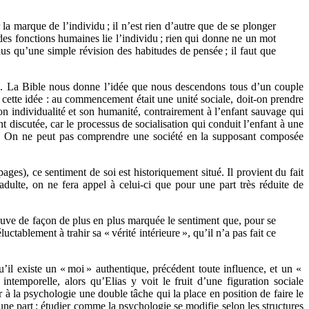
la marque de l’individu ; il n’est rien d’autre que de se plonger
e des fonctions humaines lie l’individu ; rien qui donne ne un mot
plus qu’une simple révision des habitudes de pensée ; il faut que
ine. La Bible nous donne l’idée que nous descendons tous d’un couple
c cette idée : au commencement était une unité sociale, doit-on prendre
son individualité et son humanité, contrairement à l’enfant sauvage qui
discutée, car le processus de socialisation qui conduit l’enfant à une
tés. On ne peut pas comprendre une société en la supposant composée
pages), ce sentiment de soi est historiquement situé. Il provient du fait
adulte, on ne fera appel à celui-ci que pour une part très réduite de
prouve de façon de plus en plus marquée le sentiment que, pour se
luctablement à trahir sa « vérité intérieure », qu’il n’a pas fait ce
u’il existe un « moi » authentique, précédent toute influence, et un «
ntemporelle, alors qu’Elias y voit le fruit d’une figuration sociale
er à la psychologie une double tâche qui la place en position de faire le
 d’une part ; étudier comme la psychologie se modifie selon les structures