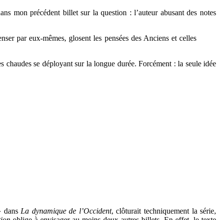
ns mon précédent billet sur la question : l’auteur abusant des notes
penser par eux-mêmes, glosent les pensées des Anciens et celles
ges chaudes se déployant sur la longue durée. Forcément : la seule idée
 » dans
La dynamique de l’Occident
, clôturait techniquement la série,
tion
oblige à envisager au moins deux autres billets. En effet, le texte