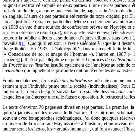
original s’est trouvé amputé de deux parties. L’une de ces parties a é
frais de traduction, a coupé une centaine de pages estimées moins imp
en anglais. L’autre de ces parties a été retirée du texte original par
jamais justifié ce retrait en particulier. Même un chercheur ayant exam
en 1938 en vue d’une tournée de conférence prévue en Norvège et en
sur les motifs de ce retrait (p.7), mais que le texte en avait été adres
pouvoir la publier ailleurs et se donner d’autres tribunes sans avoir
travaillait
[1]
. Quoiqu’il en soit, la revue suédoise à laquelle il destin
tirage limitée. En 1987, il était republié dans un recueil intitulé lui
(« Conscience de soi et image de l’homme »), l’autre en 1987 (« les
carrière
[2]
.
Il n’est pas illégitime de publier
Le procès de civilisation
s
du
Procès de civilisation
justifie également de l’analyser au sein de ce
civilisation
qui rappellent la profonde continuité entre les deux textes.
Fondamentalement,
La société des individus
se présente comme une ré
estiment que l’individu prime sur la société (individualistes). Pour E
individu. La démarche qu’il suivra dans
La société des individus
cons
lesquelles a pu émerger une telle fausse opposition. Je retracerai ici l
Le texte d’environ 70 pages est divisé en sept parties. La première, la
qui n’a jamais aimé les revues de littérature, il le fait donc schémat
souvent avec les approches schématiques, j’ai donc quelques réserves f
au niveau de la macro-analyse, associée à l’histoire, et au niveau de
moteur serait les héros, les « grands hommes », qui font avancer l’hist