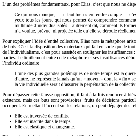
L’un des problèmes fondamentaux, pour Elias, c’est que nous ne dispo
Ce qui nous manque, — il faut bien s’en rendre compte — c’est
yeux tous les jours, qui nous permet de comprendre comment 
multitude d’individus isolés – autrement dit, comment ils forment
n’a voulue, prévue, ni projetée telle qu’elle se déroule réellemen
Pour expliquer l’idée d’entité collective, Elias note la métaphore arist
de bois. C’est la disposition des matériaux qui fait en sorte que le tou
de l’individualisme, c’est pour aussitôt en souligner les insuffisance
parties. Le tiraillement entre cette métaphore et ses insuffisances déb
l’individu ordinaire :
L’une des plus grandes polémiques de notre temps est la querell
d’autre, ne représente jamais qu’un « moyen » dont la « fin » ser
la vie individuelle serait d’assurer la perpétuation de la collectiv
Pour dépasser cette fausse opposition, il faut à la fois renoncer à hiéra
existence, mais ces buts sont provisoires, fruits de décisions particul
occupent. En mettant l’accent sur les relations, on peut dégager des relat
Elle est traversée de conflits.
Elle est inscrite dans le temps.
Elle est élastique et changeante.