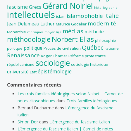
Gérard Noiriel
fascisme
Grecs
historiographie
intellectuels
Italie
islamophobie
islam
modernité
Jean Delumeau
Luther
Maurice Godelier
médias
méthode
Monarchie
morisques
moyen âge
Norbert Elias
méthodologie
philosophie
Québec
politique
politique
Procès de civilisation
racisme
Renaissance
Roger Chartier
Réforme protestante
sociologie
républicanisme
sociologie historique
épistémologie
université
État
Commentaires récents
Les trois familles idéologiques selon Nisbet | Carnet de
notes cliosophiques
dans
Trois familles idéologiques
Bernard Ducharme
dans
L’émergence du fascisme
italien
Simon Dor
dans
L’émergence du fascisme italien
L’émergence du fascisme italien | Carnet de notes