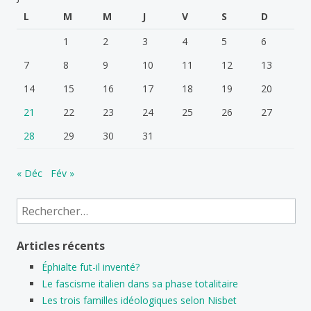
L
M
M
J
V
S
D
1
2
3
4
5
6
7
8
9
10
11
12
13
14
15
16
17
18
19
20
21
22
23
24
25
26
27
28
29
30
31
« Déc
Fév »
Rechercher :
Articles récents
Éphialte fut-il inventé?
Le fascisme italien dans sa phase totalitaire
Les trois familles idéologiques selon Nisbet