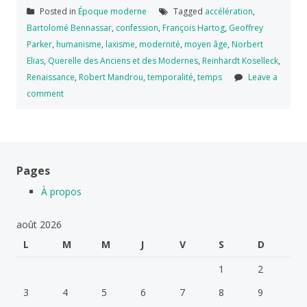
Posted in
Époque moderne
Tagged
accélération
,
Bartolomé Bennassar
,
confession
,
François Hartog
,
Geoffrey
Parker
,
humanisme
,
laxisme
,
modernité
,
moyen âge
,
Norbert
Elias
,
Querelle des Anciens et des Modernes
,
Reinhardt Koselleck
,
Renaissance
,
Robert Mandrou
,
temporalité
,
temps
Leave a
comment
Pages
À propos
août 2026
L
M
M
J
V
S
D
1
2
3
4
5
6
7
8
9