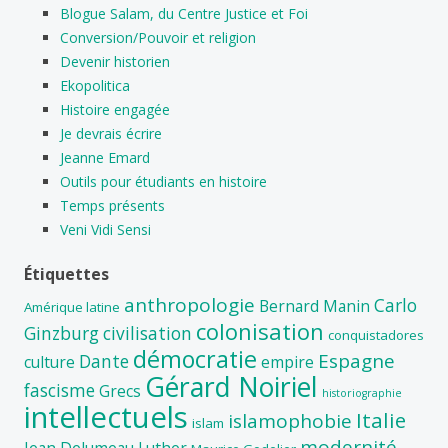
Blogue Salam, du Centre Justice et Foi
Conversion/Pouvoir et religion
Devenir historien
Ekopolitica
Histoire engagée
Je devrais écrire
Jeanne Emard
Outils pour étudiants en histoire
Temps présents
Veni Vidi Sensi
Étiquettes
anthropologie
Carlo
Bernard Manin
Amérique latine
colonisation
Ginzburg
civilisation
conquistadores
démocratie
Espagne
Dante
culture
empire
Gérard Noiriel
fascisme
Grecs
historiographie
intellectuels
Italie
islamophobie
islam
modernité
Jean Delumeau
Luther