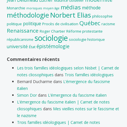
Maurice Godelier
médias
méthode
Monarchie
morisques
moyen âge
Norbert Elias
méthodologie
philosophie
Québec
politique
politique
Procès de civilisation
racisme
Renaissance
Roger Chartier
Réforme protestante
sociologie
républicanisme
sociologie historique
épistémologie
université
État
Commentaires récents
Les trois familles idéologiques selon Nisbet | Carnet de
notes cliosophiques
dans
Trois familles idéologiques
Bernard Ducharme
dans
L’émergence du fascisme
italien
Simon Dor
dans
L’émergence du fascisme italien
L’émergence du fascisme italien | Carnet de notes
cliosophiques
dans
Mes vieilles notes sur le fascisme et
le nazisme
Trois familles idéologiques | Carnet de notes