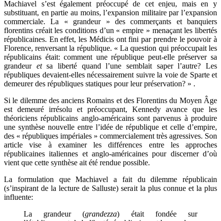
Machiavel s’est également préoccupé de cet enjeu, mais en y
substituant, en partie au moins, l’expansion militaire par l’expansion
commerciale. La « grandeur » des commerçants et banquiers
florentins créait les conditions d’un « empire » menaçant les libertés
républicaines. En effet, les Médicis ont fini par prendre le pouvoir à
Florence, renversant la république. « La question qui préoccupait les
républicains était: comment une république peut-elle préserver sa
grandeur
et
sa liberté quand l’une semblait saper l’autre? Les
républiques devaient-elles nécessairement suivre la voie de Sparte et
demeurer des républiques statiques pour leur préservation? »
.
Si le dilemme des anciens Romains et des Florentins du Moyen Âge
est demeuré irrésolu et préoccupant, Kennedy avance que les
théoriciens républicains anglo-américains sont parvenus à produire
une synthèse nouvelle entre l’idée de république et celle d’empire,
des « républiques impériales » commercialement très agressives. Son
article vise à examiner les différences entre les approches
républicaines italiennes et anglo-américaines pour discerner d’où
vient que cette synthèse ait été rendue possible.
La formulation que Machiavel a fait du dilemme républicain
(s’inspirant de la lecture de Salluste) serait la plus connue et la plus
influente:
La grandeur (
grandezza
) était fondée sur