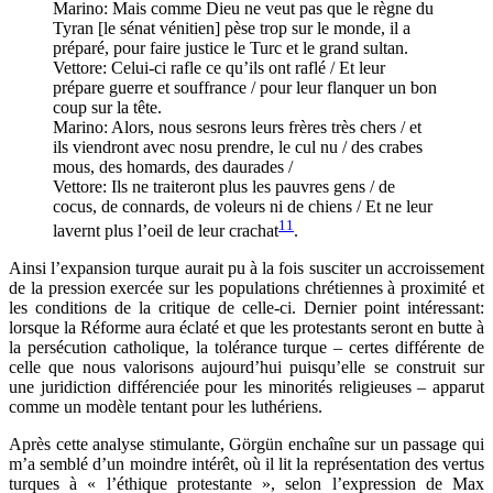
Marino: Mais comme Dieu ne veut pas que le règne du
Tyran [le sénat vénitien] pèse trop sur le monde, il a
préparé, pour faire justice le Turc et le grand sultan.
Vettore: Celui-ci rafle ce qu’ils ont raflé / Et leur
prépare guerre et souffrance / pour leur flanquer un bon
coup sur la tête.
Marino: Alors, nous sesrons leurs frères très chers / et
ils viendront avec nosu prendre, le cul nu / des crabes
mous, des homards, des daurades /
Vettore: Ils ne traiteront plus les pauvres gens / de
cocus, de connards, de voleurs ni de chiens / Et ne leur
11
lavernt plus l’oeil de leur crachat
.
Ainsi l’expansion turque aurait pu à la fois susciter un accroissement
de la pression exercée sur les populations chrétiennes à proximité et
les conditions de la critique de celle-ci. Dernier point intéressant:
lorsque la Réforme aura éclaté et que les protestants seront en butte à
la persécution catholique, la tolérance turque – certes différente de
celle que nous valorisons aujourd’hui puisqu’elle se construit sur
une juridiction différenciée pour les minorités religieuses – apparut
comme un modèle tentant pour les luthériens.
Après cette analyse stimulante, Görgün enchaîne sur un passage qui
m’a semblé d’un moindre intérêt, où il lit la représentation des vertus
turques à « l’éthique protestante », selon l’expression de Max