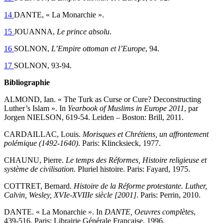
14
DANTE, « La Monarchie ».
15
JOUANNA,
Le prince absolu
.
16
SOLNON,
L’Empire ottoman et l’Europe
, 94.
17
SOLNON, 93‑94.
Bibliographie
ALMOND, Ian. « The Turk as Curse or Cure? Deconstructing
Luther’s Islam ». In
Yearbook of Muslims in Europe 2011
, par
Jorgen NIELSON, 619‑54. Leiden – Boston: Brill, 2011.
CARDAILLAC, Louis.
Morisques et Chrétiens, un affrontement
polémique (1492-1640)
. Paris: Klincksieck, 1977.
CHAUNU, Pierre.
Le temps des Réformes, Histoire religieuse et
système de civilisation
. Pluriel histoire. Paris: Fayard, 1975.
COTTRET, Bernard.
Histoire de la Réforme protestante. Luther,
Calvin, Wesley, XVIe-XVIIIe siècle [2001]
. Paris: Perrin, 2010.
DANTE. « La Monarchie ». In
DANTE, Oeuvres complètes
,
439‑516. Paris: Librairie Générale Française, 1996.