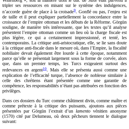
Wittenberg », soit la manière dont le duc de Saxe était parvenu à
tripler ses ressources en misant sur le système des indulgences,
9
n’accorde guère de place à la croisade
. Gonflé ou pas, l’enjeu est
de taille et il peut expliquer partiellement la concordance entre la
croissance de l’empire ottoman et les débuts de la Réforme. Görgün
souligne, de manière très intéressante, que les textes qu’il analyse
présentent l’empire ottoman comme un lieu où la charge fiscale est
plus légère, ce qui a certainement impressionné, et tenté, les
contemporains. La critique anti-aristocratique, elle, se lie sans doute
à la critique anti-fiscale dans le mesure où, dans l’Empire, la fiscalité
nobiliaire devait également être lourde à cette époque, notamment
parce qu’elle se présentait largement sous la forme de corvée, alors
que, dans un premier temps, les Turcs exigeaient surtout des
10
redevances en argent
. Mais elle se présenta aussi comme une
explication de l’efficacité turque, l’absence de noblesse similaire à
celle des chrétiens étant présentée comme une garantie de
compétence, les responsabilités n’étant pas attribuées en fonction des
privilèges.
Dans ces dossiers du Turc comme châtiment divin, comme maître et
comme prétexte à la critique des puissants, ajoutons aux pièces
présentées par Görgün l’extrait d’un
lamento
vénitien anonyme
(1570) cité par Delumeau, où deux pêcheurs tiennent le dialogue
suivant: