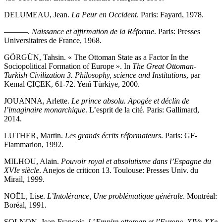
DELUMEAU, Jean.
La Peur en Occident
. Paris: Fayard, 1978.
———.
Naissance et affirmation de la Réforme
. Paris: Presses
Universitaires de France, 1968.
GÖRGÜN, Tahsin. « The Ottoman State as a Factor In the
Sociopolitical Formation of Europe ». In
The Great Ottoman-
Turkish Civilization 3. Philosophy, science and Institutions
, par
Kemal ÇIÇEK, 61‑72. Yenî Türkiye, 2000.
JOUANNA, Arlette.
Le prince absolu. Apogée et déclin de
l’imaginaire monarchique
. L’esprit de la cité. Paris: Gallimard,
2014.
LUTHER, Martin.
Les grands écrits réformateurs
. Paris: GF-
Flammarion, 1992.
MILHOU, Alain.
Pouvoir royal et absolutisme dans l’Espagne du
XVIe siècle
. Anejos de criticon 13. Toulouse: Presses Univ. du
Mirail, 1999.
NOËL, Lise.
L’Intolérance, Une problématique générale
. Montréal:
Boréal, 1991.
SOLNON, Jean-François.
L’ Empire ottoman et l’Europe, XIVe-XXe