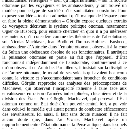
l’absolutisme, renseignés – bien qu’imparfaitement – sur la société
ottomane par les voyageurs et les ambassadeurs, y ont trouvé un
modèle pour le type de société qu’ils souhaitaient construire. Pour
exposer son idée – tout en admettant qu’il manque de l’espace pour
en faire la pleine démonstration – Görgün expose quelques extraits
de voyageurs décrivant le système politique ottoman, notamment
Ogier de Busbecq, pour ensuite chercher en quoi il a pu intéresser
des auteurs qu’il considère comme des théoriciens de l’absolutisme,
soit Nicolas Machiavel, Jean Bodin et Thomas Hobbes. Busbecq,
ambassadeur d’Autriche dans l’empire ottoman, observait à la cour
du Sultan une obéissance absolue de ses fonctionnaires. Il attribuait
la puissance ottomane en partie au fait que l’appareil d’État
fonctionnait indépendamment de l’aristocratie, contrairement à ce
qu’on observait en Autriche. Par ailleurs, il insistait sur la discipline
de l’armée ottomane, le moral de ses soldats qui avaient beaucoup
connu la victoire et s’accommodaient sans broncher de conditions
difficiles. Görgün rapproche ces analyses des préoccupations de
Machiavel, qui observait l’incapacité italienne à faire face aux
envahisseurs en raison d’armées indisciplinées, chicanières et de la
division des États. Pour Görgün, Machiavel, qui percevait l’État
ottoman comme un État doté d’un pouvoir central fort, a pu voir
dans celui-ci le modèle qui aurait permis de combattre efficacement
des envahisseurs. Ici aussi, il faut sans doute nuancer. Il ne fait
aucun doute que, dans
Le Prince
, Machiavel opère un
rapprochement entre l’État ottoman et la Perse antique, dans lesquels