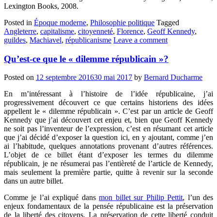
Lexington Books, 2008.
Posted in
Époque moderne
,
Philosophie politique
Tagged
Angleterre
,
capitalisme
,
citoyenneté
,
Florence
,
Geoff Kennedy
,
guildes
,
Machiavel
,
républicanisme
Leave a comment
Qu’est-ce que le « dilemme républicain »?
Posted on
12 septembre 2016
30 mai 2017
by
Bernard Ducharme
En m’intéressant à l’histoire de l’idée républicaine, j’ai
progressivement découvert ce que certains historiens des idées
appellent le « dilemme républicain ». C’est par un article de Geoff
Kennedy que j’ai découvert cet enjeu et, bien que Geoff Kennedy
ne soit pas l’inventeur de l’expression, c’est en résumant cet article
que j’ai décidé d’exposer la question ici, en y ajoutant, comme j’en
ai l’habitude, quelques annotations provenant d’autres références.
L’objet de ce billet étant d’exposer les termes du dilemme
républicain, je ne résumerai pas l’entièreté de l’article de Kennedy,
mais seulement la première partie, quitte à revenir sur la seconde
dans un autre billet.
Comme je l’ai expliqué dans
mon billet sur Philip Pettit
, l’un des
enjeux fondamentaux de la pensée républicaine est la préservation
de la liberté des citoyens. La préservation de cette liberté conduit