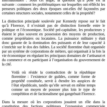
internationales
. Sous cet angle, la question qu’il pose est la
suivante : comment les problématiques sur lesquelles ont réfléchi les
penseurs politiques des deux époques ont-elles été façonnées par
certaines structures sociales, notamment celles de la propriété?
La distinction principale soulevée par Kennedy repose sur le fait
qu’à Florence, il n’existait pas de distinction formelle entre le
politique et l’économique. Société pré-capitaliste, les producteurs y
étaient le plus souvent en possession des moyens de production,
comme propriétaires ou locataires. La puissance militaire y était
donc garante de la domination des puissants et de leur capacité à
s’enrichir sur le dos des faibles. La société florentine était organisée
par un système de corporations de métiers, qui organisait à la fois la
vie économique en régulant les principaux domaines de l’artisanat et
du commerce et en participant à l’organisation du gouvernement de
la cité.
Voilà où réside la contradiction de la république
florentine : l’existence de guildes, comme forme de
propriété constituée, servit à étendre les auspices de
l’état républicain, tandis qu’elle servait en même temps
comme un moyen de pousser plus loin le type de
compétition et de factionalisme qui gangrénait Florence.
Dans la mesure où les corporations jouaient un rôle dans la
constitution des factions politiques, l’expansion commerciale