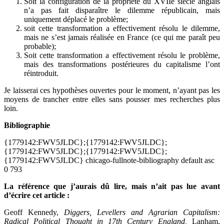
Soit la configuration de la propriété du XVIIe siècle anglais
n’a pas fait disparaître le dilemme républicain, mais
uniquement déplacé le problème;
soit cette transformation a effectivement résolu le dilemme,
mais ne s’est jamais réalisée en France (ce qui me paraît peu
probable);
Soit cette transformation a effectivement résolu le problème,
mais des transformations postérieures du capitalisme l’ont
réintroduit.
Je laisserai ces hypothèses ouvertes pour le moment, n’ayant pas les
moyens de trancher entre elles sans pousser mes recherches plus
loin.
Bibliographie
{1779142:FWV5JLDC};{1779142:FWV5JLDC};
{1779142:FWV5JLDC};{1779142:FWV5JLDC};
{1779142:FWV5JLDC}
chicago-fullnote-bibliography
default
asc
0
793
La référence que j’aurais dû lire, mais n’ait pas lue avant
d’écrire cet article :
Geoff Kennedy,
Diggers, Levellers and Agrarian Capitalism:
Radical Political Thought in 17th Century England,
Lanham,