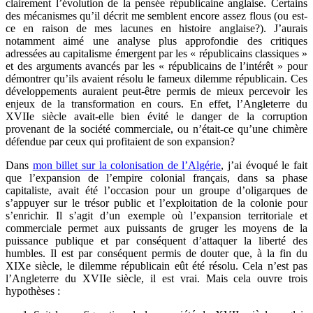
clairement l’évolution de la pensée républicaine anglaise. Certains
des mécanismes qu’il décrit me semblent encore assez flous (ou est-
ce en raison de mes lacunes en histoire anglaise?). J’aurais
notamment aimé une analyse plus approfondie des critiques
adressées au capitalisme émergent par les « républicains classiques »
et des arguments avancés par les « républicains de l’intérêt » pour
démontrer qu’ils avaient résolu le fameux dilemme républicain. Ces
développements auraient peut-être permis de mieux percevoir les
enjeux de la transformation en cours. En effet, l’Angleterre du
XVIIe siècle avait-elle bien évité le danger de la corruption
provenant de la société commerciale, ou n’était-ce qu’une chimère
défendue par ceux qui profitaient de son expansion?
Dans
mon billet sur la colonisation de l’Algérie
, j’ai évoqué le fait
que l’expansion de l’empire colonial français, dans sa phase
capitaliste, avait été l’occasion pour un groupe d’oligarques de
s’appuyer sur le trésor public et l’exploitation de la colonie pour
s’enrichir. Il s’agit d’un exemple où l’expansion territoriale et
commerciale permet aux puissants de gruger les moyens de la
puissance publique et par conséquent d’attaquer la liberté des
humbles. Il est par conséquent permis de douter que, à la fin du
XIXe siècle, le dilemme républicain eût été résolu. Cela n’est pas
l’Angleterre du XVIIe siècle, il est vrai. Mais cela ouvre trois
hypothèses :