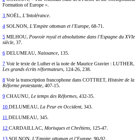
Formation of Europe ».
3
NOËL,
L’Intolérance
.
4
SOLNON,
L’Empire ottoman et l’Europe
, 68‑71.
5
MILHOU,
Pouvoir royal et absolutisme dans l’Espagne du XVIe
siècle
, 37.
6
DELUMEAU,
Naissance
, 135.
7
Voir le texte de Luther et la note de Maurice Gravier : LUTHER,
Les grands écrits réformateurs
, 124‑26, 238.
8
Voir la transcription francophone dans COTTRET,
Histoire de la
Réforme protestante
, 407‑15.
9
CHAUNU,
Le temps des Réformes
, 432‑35.
10
DELUMEAU,
La Peur en Occident
, 343.
11
DELUMEAU, 345.
12
CARDAILLAC,
Morisques et Chrétiens
, 125‑47.
13
SOLNON,
L’Empire ottoman et l’Europe
, 90‑92.