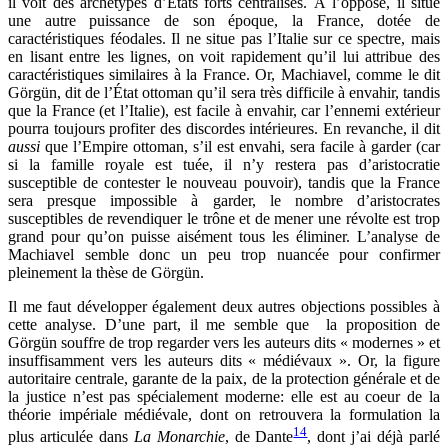
il voit des archétypes d’États forts centralisés. À l’opposé, il situe
une autre puissance de son époque, la France, dotée de
caractéristiques féodales. Il ne situe pas l’Italie sur ce spectre, mais
en lisant entre les lignes, on voit rapidement qu’il lui attribue des
caractéristiques similaires à la France. Or, Machiavel, comme le dit
Görgün, dit de l’État ottoman qu’il sera très difficile à envahir, tandis
que la France (et l’Italie), est facile à envahir, car l’ennemi extérieur
pourra toujours profiter des discordes intérieures. En revanche, il dit
aussi
que l’Empire ottoman, s’il est envahi, sera facile à garder (car
si la famille royale est tuée, il n’y restera pas d’aristocratie
susceptible de contester le nouveau pouvoir), tandis que la France
sera presque impossible à garder, le nombre d’aristocrates
susceptibles de revendiquer le trône et de mener une révolte est trop
grand pour qu’on puisse aisément tous les éliminer. L’analyse de
Machiavel semble donc un peu trop nuancée pour confirmer
pleinement la thèse de Görgün.
Il me faut développer également deux autres objections possibles à
cette analyse. D’une part, il me semble que la proposition de
Görgün souffre de trop regarder vers les auteurs dits « modernes » et
insuffisamment vers les auteurs dits « médiévaux ». Or, la figure
autoritaire centrale, garante de la paix, de la protection générale et de
la justice n’est pas spécialement moderne: elle est au coeur de la
théorie impériale médiévale, dont on retrouvera la formulation la
14
plus articulée dans
La Monarchie
, de Dante
, dont j’ai déjà parlé