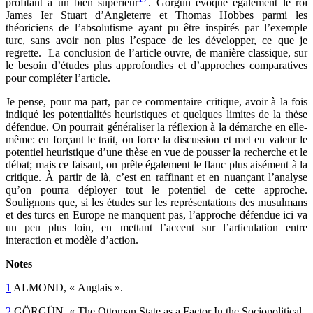
profitant à un bien supérieur
. Görgün évoque également le roi
James Ier Stuart d’Angleterre et Thomas Hobbes parmi les
théoriciens de l’absolutisme ayant pu être inspirés par l’exemple
turc, sans avoir non plus l’espace de les développer, ce que je
regrette. La conclusion de l’article ouvre, de manière classique, sur
le besoin d’études plus approfondies et d’approches comparatives
pour compléter l’article.
Je pense, pour ma part, par ce commentaire critique, avoir à la fois
indiqué les potentialités heuristiques et quelques limites de la thèse
défendue. On pourrait généraliser la réflexion à la démarche en elle-
même: en forçant le trait, on force la discussion et met en valeur le
potentiel heuristique d’une thèse en vue de pousser la recherche et le
débat; mais ce faisant, on prête également le flanc plus aisément à la
critique. À partir de là, c’est en raffinant et en nuançant l’analyse
qu’on pourra déployer tout le potentiel de cette approche.
Soulignons que, si les études sur les représentations des musulmans
et des turcs en Europe ne manquent pas, l’approche défendue ici va
un peu plus loin, en mettant l’accent sur l’articulation entre
interaction et modèle d’action.
Notes
1
ALMOND, « Anglais ».
2
GÖRGÜN, « The Ottoman State as a Factor In the Sociopolitical