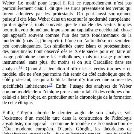
Weber. Le motif pour lequel il fait ce rapprochement n’est pas
particulièrement clair. Il dit que les turcs présentaient les vertus qui
furent adoptées par les protestants. On peut aussi soupçonner,
puisqu’il cite Max Weber dans un texte sur la modernité européenne,
qu’il suggère à mots couverts que le modèle des vertus turques
pourrait avoir donné une impulsion au capitalisme occidental, chose
qui apparaît souvent comme l’un des traits fondamentaux de la
modernité (mais là, j’interprète). L’une ou l’autre thèse me semblent
peu convainquantes. Les similarités entre islam et protestantisme,
des musulmans l’ont observé dès le XVIe siècle pour en faire un
usage polémique contre les catholiques, mais un usage purement
instrumental, sans plus, du moins si on suit Cardaillac dans ses
12
analyses
. Quant à la tentation d’offrir les « vertus turques » en
modèle, elle ne s’est pas moins fait sentir du côté catholique que du
côté protestant, ce qui affaibli la thèse d’y trouver une source des
13
spécificités luthériennes
. Enfin, l’usage des analyses de Weber
comme modèle de « l’éthique protestante » fait fit des critiques dont
celui-ci a fait l’objet, en particulier sur la chronologie de la formation
de cette éthique.
Enfin, Görgün aborde le dernier angle de son analyse, soit
l’existence d’un modèle turc dans la construction de l’idéologie
absolutiste, qui apparaît ici comme le modèle de la construction de
l’État moderne européen. D’après Görgün, les théoriciens de