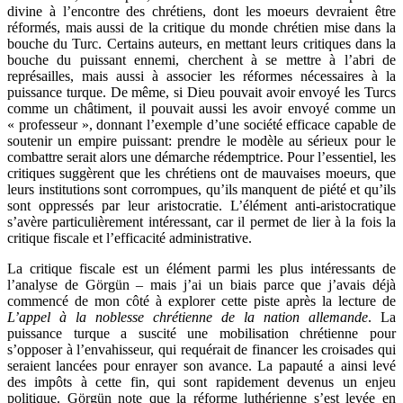
divine à l’encontre des chrétiens, dont les moeurs devraient être
réformés, mais aussi de la critique du monde chrétien mise dans la
bouche du Turc. Certains auteurs, en mettant leurs critiques dans la
bouche du puissant ennemi, cherchent à se mettre à l’abri de
représailles, mais aussi à associer les réformes nécessaires à la
puissance turque. De même, si Dieu pouvait avoir envoyé les Turcs
comme un châtiment, il pouvait aussi les avoir envoyé comme un
« professeur », donnant l’exemple d’une société efficace capable de
soutenir un empire puissant: prendre le modèle au sérieux pour le
combattre serait alors une démarche rédemptrice. Pour l’essentiel, les
critiques suggèrent que les chrétiens ont de mauvaises moeurs, que
leurs institutions sont corrompues, qu’ils manquent de piété et qu’ils
sont oppressés par leur aristocratie. L’élément anti-aristocratique
s’avère particulièrement intéressant, car il permet de lier à la fois la
critique fiscale et l’efficacité administrative.
La critique fiscale est un élément parmi les plus intéressants de
l’analyse de Görgün – mais j’ai un biais parce que j’avais déjà
commencé de mon côté à explorer cette piste après la lecture de
L’appel à la noblesse chrétienne de la nation allemande
. La
puissance turque a suscité une mobilisation chrétienne pour
s’opposer à l’envahisseur, qui requérait de financer les croisades qui
seraient lancées pour enrayer son avance. La papauté a ainsi levé
des impôts à cette fin, qui sont rapidement devenus un enjeu
politique. Görgün note que la réforme luthérienne s’est levée en