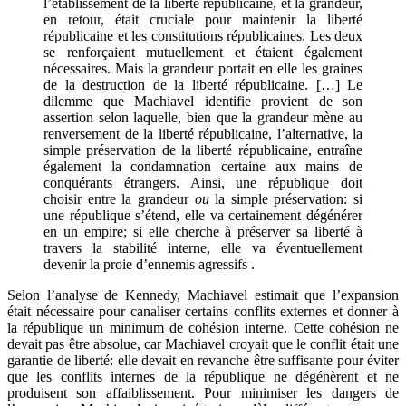
l’établissement de la liberté républicaine, et la grandeur,
en retour, était cruciale pour maintenir la liberté
républicaine et les constitutions républicaines. Les deux
se renforçaient mutuellement et étaient également
nécessaires. Mais la grandeur portait en elle les graines
de la destruction de la liberté républicaine. […] Le
dilemme que Machiavel identifie provient de son
assertion selon laquelle, bien que la grandeur mène au
renversement de la liberté républicaine, l’alternative, la
simple préservation de la liberté républicaine, entraîne
également la condamnation certaine aux mains de
conquérants étrangers. Ainsi, une république doit
choisir entre la grandeur
ou
la simple préservation: si
une république s’étend, elle va certainement dégénérer
en un empire; si elle cherche à préserver sa liberté à
travers la stabilité interne, elle va éventuellement
devenir la proie d’ennemis agressifs
.
Selon l’analyse de Kennedy, Machiavel estimait que l’expansion
était nécessaire pour canaliser certains conflits externes et donner à
la république un minimum de cohésion interne. Cette cohésion ne
devait pas être absolue, car Machiavel croyait que le conflit était une
garantie de liberté: elle devait en revanche être suffisante pour éviter
que les conflits internes de la république ne dégénèrent et ne
produisent son affaiblissement. Pour minimiser les dangers de