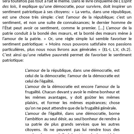
sera toutefois pas tout à fait le même. Dans le livre cinquième de
L’Esprit
des lois
, il explique qu’une démocratie, pour survivre, doit inspirer un
sentiment patriotique à ses citoyens: « La vertu, dans une république,
est une chose très simple: c’est l’amour de la république; c’est un
sentiment, et non une suite de connaissances; le dernier homme de
l’État peut avoir ce sentiment, comme le premier. […] L’amour de la
patrie conduit à la bondé des mœurs, et la bonté des mœurs mène à
l’amour de la patrie. » Or, une règle simple lui semble favoriser le
sentiment patriotique: « Moins nous pouvons satisfaire nos passions
particulières, plus nous nous livrons aux générales » (EL-I, L.V, ch.2).
C’est ainsi qu’une relative pauvreté permet de favoriser le sentiment
patriotique:
L’amour de la république, dans une démocratie, est
celui de la démocratie; l’amour de la démocratie est
celui de l’égalité.
L’amour de la démocratie est encore l’amour de la
frugalité. Chacun devant y avoir le même bonheur et
les mêmes avantages, y doit goûter les mêmes
plaisirs, et former les mêmes espérances; chose
qu’on ne peut attendre que de la frugalité générale.
L’amour de l’égalité, dans une démocratie, borne
l’ambition au seul désir, au seul bonheur de rendre à
sa patrie de plus grands services que les autres
citoyens. Ils ne peuvent pas lui rendre tous des