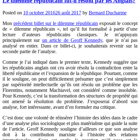
Le dilemme républicain fut-il résolu par les Anglais?
Posted on
10 octobre 2016
26 août 2017
by
Bernard Ducharme
Mon
précédent billet sur le dilemme républicain
exposait le concept
de « dilemme républicain », tel qu’il fut formalisé à partir d’une
lecture d’auteurs républicains classiques. Je m’appuyais
principalement sur
un article de Geoff Kennedy
, que je n’ai pas
analysé en entier. Dans ce billet-ci, je souhaiterais revenir sur la
seconde partie de l’analyse.
Comme je l’ai indiqué dans le premier texte, Kennedy suggère que
les républicains anglais ont cru avoir résolu la contradiction entre la
liberté républicaine et l’expansion de la république. Pourtant, comme
il le souligne, on peut difficilement présumer que c’est simplement
par supériorité intellectuelle qu’ils ont résolu un problème que les
Florentins, notamment Machiavel, ont considéré comme insoluble.
Pour Kennedy, c’est la transformation des structures de propriété qui
ont amené la résolution du problème. J’exposerai d’abord son
analyse, fort intéressante, avant d’en formuler ma critique.
C’est donc une volonté de réinsérer l’histoire des idées dans le cadre
d’une analyse plus sociologique et plus matérialiste qui guide la suite
de l’article. Geoff Kennedy souligne d’ailleurs ce que son analyse
doit à la contribution marxiste à l’histoire des relations