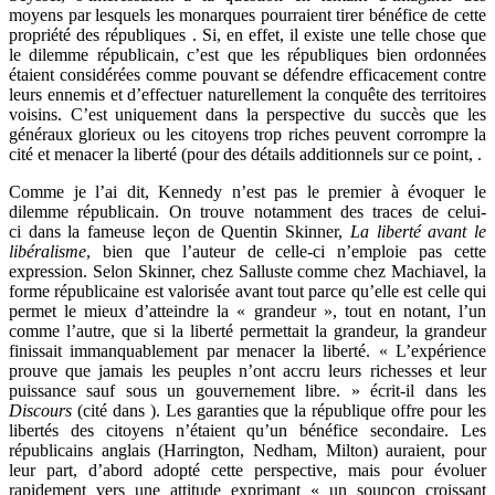
moyens par lesquels les monarques pourraient tirer bénéfice de cette
propriété des républiques
. Si, en effet, il existe une telle chose que
le dilemme républicain, c’est que les républiques bien ordonnées
étaient considérées comme pouvant se défendre efficacement contre
leurs ennemis et d’effectuer naturellement la conquête des territoires
voisins. C’est uniquement dans la perspective du succès que les
généraux glorieux ou les citoyens trop riches peuvent corrompre la
cité et menacer la liberté (pour des détails additionnels sur ce point,
.
Comme je l’ai dit, Kennedy n’est pas le premier à évoquer le
dilemme républicain. On trouve notamment des traces de celui-
ci dans la fameuse leçon de Quentin Skinner,
La liberté avant le
libéralisme
, bien que l’auteur de celle-ci n’emploie pas cette
expression. Selon Skinner, chez Salluste comme chez Machiavel, la
forme républicaine est valorisée avant tout parce qu’elle est celle qui
permet le mieux d’atteindre la « grandeur », tout en notant, l’un
comme l’autre, que si la liberté permettait la grandeur, la grandeur
finissait immanquablement par menacer la liberté. « L’expérience
prouve que jamais les peuples n’ont accru leurs richesses et leur
puissance sauf sous un gouvernement libre. » écrit-il dans les
Discours
(cité dans
). Les garanties que la république offre pour les
libertés des citoyens n’étaient qu’un bénéfice secondaire. Les
républicains anglais (Harrington, Nedham, Milton) auraient, pour
leur part, d’abord adopté cette perspective, mais pour évoluer
rapidement vers une attitude exprimant « un soupçon croissant