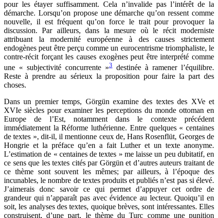
pour les étayer suffisamment. Cela n’invalide pas l’intérêt de la
démarche. Lorsqu’on propose une démarche qu’on ressent comme
nouvelle, il est fréquent qu’on force le trait pour provoquer la
discussion. Par ailleurs, dans la mesure où le récit moderniste
attribuant la modernité européenne à des causes strictement
endogènes peut être perçu comme un eurocentrisme triomphaliste, le
contre-récit forçant les causes exogènes peut être interprété comme
3
une « subjectivité concurrente »
destinée à ramener l’équilibre.
Reste à prendre au sérieux la proposition pour faire la part des
choses.
Dans un premier temps, Görgün examine des textes des XVe et
XVIe siècles pour examiner les perceptions du monde ottoman en
Europe de l’Est, notamment dans le contexte précédent
immédiatement la Réforme luthérienne. Entre quelques « centaines
de textes », dit-il, il mentionne ceux de, Hans Rosenflüt, Georges de
Hongrie et la préface qu’en a fait Luther et un texte anonyme.
L’estimation de « centaines de textes » me laisse un peu dubitatif, en
ce sens que les textes cités par Görgün et d’autres auteurs traitant de
ce thème sont souvent les mêmes; par ailleurs, à l’époque des
incunables, le nombre de textes produits et publiés n’est pas si élevé.
J’aimerais donc savoir ce qui permet d’appuyer cet ordre de
grandeur qui n’apparaît pas avec évidence au lecteur. Quoiqu’il en
soit, les analyses des textes, quoique brèves, sont intéressantes. Elles
construisent, d’une part, le thème du Turc comme une punition