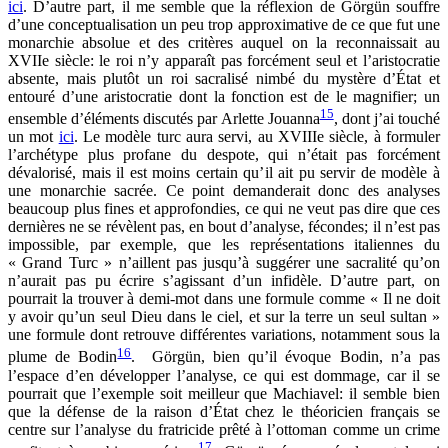
ici
. D’autre part, il me semble que la réflexion de Görgün souffre
d’une conceptualisation un peu trop approximative de ce que fut une
monarchie absolue et des critères auquel on la reconnaissait au
XVIIe siècle: le roi n’y apparaît pas forcément seul et l’aristocratie
absente, mais plutôt un roi sacralisé nimbé du mystère d’État et
entouré d’une aristocratie dont la fonction est de le magnifier; un
15
ensemble d’éléments discutés par Arlette Jouanna
, dont j’ai touché
un mot
ici
. Le modèle turc aura servi, au XVIIIe siècle, à formuler
l’archétype plus profane du despote, qui n’était pas forcément
dévalorisé, mais il est moins certain qu’il ait pu servir de modèle à
une monarchie sacrée. Ce point demanderait donc des analyses
beaucoup plus fines et approfondies, ce qui ne veut pas dire que ces
dernières ne se révèlent pas, en bout d’analyse, fécondes; il n’est pas
impossible, par exemple, que les représentations italiennes du
« Grand Turc » n’aillent pas jusqu’à suggérer une sacralité qu’on
n’aurait pas pu écrire s’agissant d’un infidèle. D’autre part, on
pourrait la trouver à demi-mot dans une formule comme « Il ne doit
y avoir qu’un seul Dieu dans le ciel, et sur la terre un seul sultan »
une formule dont retrouve différentes variations, notamment sous la
16
plume de Bodin
. Görgün, bien qu’il évoque Bodin, n’a pas
l’espace d’en développer l’analyse, ce qui est dommage, car il se
pourrait que l’exemple soit meilleur que Machiavel: il semble bien
que la défense de la raison d’État chez le théoricien français se
centre sur l’analyse du fratricide prêté à l’ottoman comme un crime
17