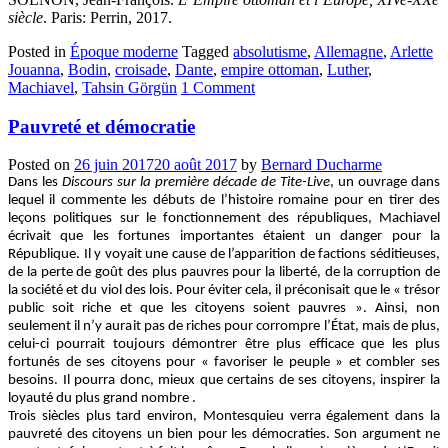
siècle
. Paris: Perrin, 2017.
Posted in
Époque moderne
Tagged
absolutisme
,
Allemagne
,
Arlette
Jouanna
,
Bodin
,
croisade
,
Dante
,
empire ottoman
,
Luther
,
Machiavel
,
Tahsin Görgün
1 Comment
Pauvreté et démocratie
Posted on
26 juin 2017
20 août 2017
by
Bernard Ducharme
Dans les
Discours sur la première décade de Tite-Live
, un ouvrage dans
lequel il commente les débuts de l’histoire romaine pour en tirer des
leçons politiques sur le fonctionnement des républiques, Machiavel
écrivait que les fortunes importantes étaient un danger pour la
République. Il y voyait une cause de l’apparition de factions séditieuses,
de la perte de goût des plus pauvres pour la liberté, de la corruption de
la société et du viol des lois. Pour éviter cela, il préconisait que le « trésor
public soit riche et que les citoyens soient pauvres ». Ainsi, non
seulement il n’y aurait pas de riches pour corrompre l’État, mais de plus,
celui-ci pourrait toujours démontrer être plus efficace que les plus
fortunés de ses citoyens pour « favoriser le peuple » et combler ses
besoins. Il pourra donc, mieux que certains de ses citoyens, inspirer la
loyauté du plus grand nombre
.
Trois siècles plus tard environ, Montesquieu verra également dans la
pauvreté des citoyens un bien pour les démocraties. Son argument ne