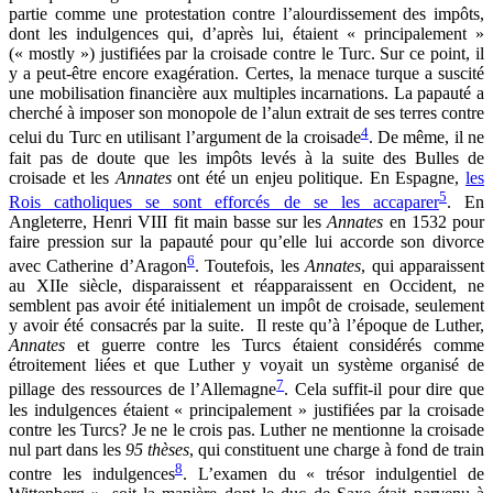
partie comme une protestation contre l’alourdissement des impôts,
dont les indulgences qui, d’après lui, étaient « principalement »
(« mostly ») justifiées par la croisade contre le Turc. Sur ce point, il
y a peut-être encore exagération. Certes, la menace turque a suscité
une mobilisation financière aux multiples incarnations. La papauté a
cherché à imposer son monopole de l’alun extrait de ses terres contre
4
celui du Turc en utilisant l’argument de la croisade
. De même, il ne
fait pas de doute que les impôts levés à la suite des Bulles de
croisade et les
Annates
ont été un enjeu politique. En Espagne,
les
5
Rois catholiques se sont efforcés de se les accaparer
. En
Angleterre, Henri VIII fit main basse sur les
Annates
en 1532 pour
faire pression sur la papauté pour qu’elle lui accorde son divorce
6
avec Catherine d’Aragon
. Toutefois, les
Annates
, qui apparaissent
au XIIe siècle, disparaissent et réapparaissent en Occident, ne
semblent pas avoir été initialement un impôt de croisade, seulement
y avoir été consacrés par la suite. Il reste qu’à l’époque de Luther,
Annates
et guerre contre les Turcs étaient considérés comme
étroitement liées et que Luther y voyait un système organisé de
7
pillage des ressources de l’Allemagne
. Cela suffit-il pour dire que
les indulgences étaient « principalement » justifiées par la croisade
contre les Turcs? Je ne le crois pas. Luther ne mentionne la croisade
nul part dans les
95 thèses
, qui constituent une charge à fond de train
8
contre les indulgences
. L’examen du « trésor indulgentiel de