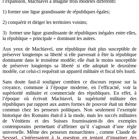
l’expansion, Machiavel a imaginé trois modèles différents:
1) former une ligue grandissante de républiques égales;
2) conquérir et diriger les territoires voisins;
3) former une ligue grandissante de républiques inégales entre elles,
la république « principale » dominant les autres.
Aux yeux de Machiavel, une république était plus susceptible de
préserver longtemps sa liberté si elle parvenait à être la république
dominante dans le troisième modèle; elle était le moins susceptible
de préserver longtemps sa liberté si elle adoptait le deuxième
modèle, car celui-ci requérait un appareil militaire et fiscal très lourd.
Sans doute faut-il souligner combien ce discours repose sur la
croyance, commune à l’époque moderne, en l’efficacité, voir la
supériorité militaire et commerciale des républiques. En effet, à
l’époque où écrivait Machiavel, la supériorité militaire des
républiques par rapport aux autres formes de pouvoir était un thème
commun chez les penseurs politiques. Non seulement l’exemple
historique des Romains était-il à la mode, mais les succès militaires
de Vénitiens et des Suisses fournissaient-ils des exemples
contemporains permettant d’affirmer qu’il s’agissait d’une règle
universelle. Même des penseurs monarchistes , comme Claude de
Seyssel, s’intéressaient à la question en tentant d’imaginer des