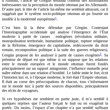
d’Almond, l’article de Görgün semblait contenir des informations
intéressantes sur la perception du monde ottoman par les Allemands.
D’autre part, le titre de l’article lui-même me semblait attrayant, car il
suggérait que le système socio-politique ottoman ait pu fournir un
1
modèle à la modernité européenne
.
C’est bien là la thèse défendue par Görgün. Contestant
l’historiographie occidentale qui analyse l’émergence de l’État
moderne à partir de causes endogènes (révolution militaire,
monopolisation territoriale, humanisme politique, rupture religieuse
de la Réforme, émergence du capitalisme, redécouverte du droit
romain, recomposition politique à la suite des guerres religieuses),
2
Görgün propose de les analyser à partir de causes exogènes
. Sa
prémisse de départ est que même si on suppose que les relations
entre le monde européen et le monde ottoman furent fondés
principalement sur un rapport antagoniste, l’influence mutuelle peut
naître même dans une relation d’hostilité. Le faible imite le fort, écrit
l’historien turc et, à l’époque moderne, le fort était l’Empire ottoman.
Il était au coeur des préoccupations de chacun, tous s’informaient
sur le monde turc à partir des sources disponibles, principalement
des récits de voyageurs.
Si ces hypothèses me semblent en partie juste, il m’a semblé à
quelques reprises que l’auteur forçait le trait ou en exagérait la
portée. Du moins, l’espace d’un chapitre n’a pas semblé suffisant