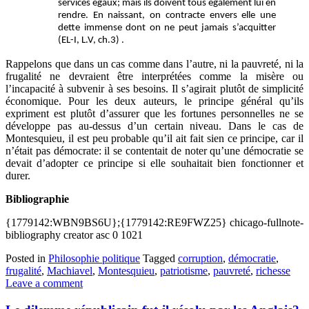
services égaux; mais ils doivent tous également lui en
rendre. En naissant, on contracte envers elle une
dette immense dont on ne peut jamais s’acquitter
(EL-I, L.V, ch.3)
.
Rappelons que dans un cas comme dans l’autre, ni la pauvreté, ni la
frugalité ne devraient être interprétées comme la misère ou
l’incapacité à subvenir à ses besoins. Il s’agirait plutôt de simplicité
économique. Pour les deux auteurs, le principe général qu’ils
expriment est plutôt d’assurer que les fortunes personnelles ne se
développe pas au-dessus d’un certain niveau. Dans le cas de
Montesquieu, il est peu probable qu’il ait fait sien ce principe, car il
n’était pas démocrate: il se contentait de noter qu’une démocratie se
devait d’adopter ce principe si elle souhaitait bien fonctionner et
durer.
Bibliographie
{1779142:WBN9BS6U};{1779142:RE9FWZ25}
chicago-fullnote-
bibliography
creator
asc
0
1021
Posted in
Philosophie politique
Tagged
corruption
,
démocratie
,
frugalité
,
Machiavel
,
Montesquieu
,
patriotisme
,
pauvreté
,
richesse
Leave a comment