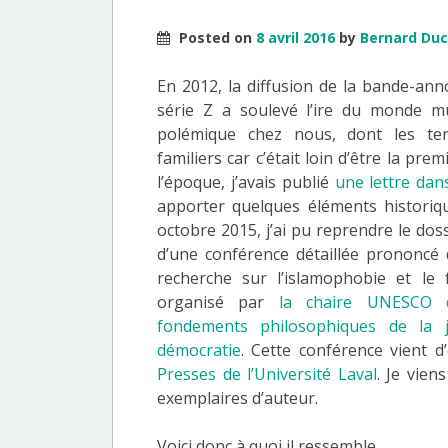
Posted on
8 avril 2016
by
Bernard Du
En 2012, la diffusion de la bande-ann
série Z a soulevé l’ire du monde m
polémique chez nous, dont les t
familiers car c’était loin d’être la prem
l’époque, j’avais publié
une lettre dan
apporter quelques éléments historiq
octobre 2015, j’ai pu reprendre le dos
d’une conférence détaillée prononcé 
recherche sur l’islamophobie et le
organisé par
la chaire UNESCO d
fondements philosophiques de la j
démocratie
. Cette conférence vient d
Presses de l’Université Laval
. Je vien
exemplaires d’auteur.
Voici donc à quoi il ressemble.