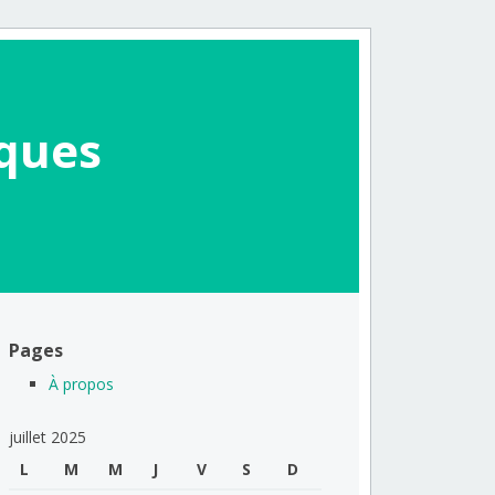
iques
Pages
À propos
juillet 2025
L
M
M
J
V
S
D