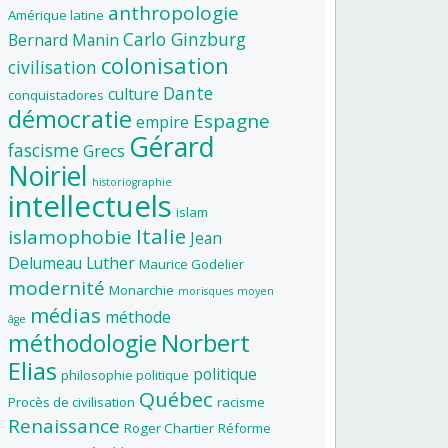
anthropologie
Amérique latine
Carlo Ginzburg
Bernard Manin
colonisation
civilisation
Dante
culture
conquistadores
démocratie
Espagne
empire
Gérard
fascisme
Grecs
Noiriel
historiographie
intellectuels
islam
Italie
islamophobie
Jean
Delumeau
Luther
Maurice Godelier
modernité
Monarchie
morisques
moyen
médias
méthode
âge
Norbert
méthodologie
Elias
politique
philosophie politique
Québec
Procès de civilisation
racisme
Renaissance
Roger Chartier
Réforme