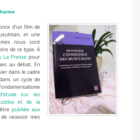
charme
once d’un film de
usulman, et une
ermes nous sont
ière de ce type. À
s La Presse
pour
ues au débat. En
sier dans le cadre
dans un cycle de
 fondamentalisme
’étude sur les
ustice et de la
’être
publiée aux
s de recevoir mes