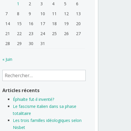
1
2
3
4
5
6
7
8
9
10
11
12
13
14
15
16
17
18
19
20
21
22
23
24
25
26
27
28
29
30
31
« Juin
Rechercher :
Articles récents
Éphialte fut-il inventé?
Le fascisme italien dans sa phase
totalitaire
Les trois familles idéologiques selon
Nisbet