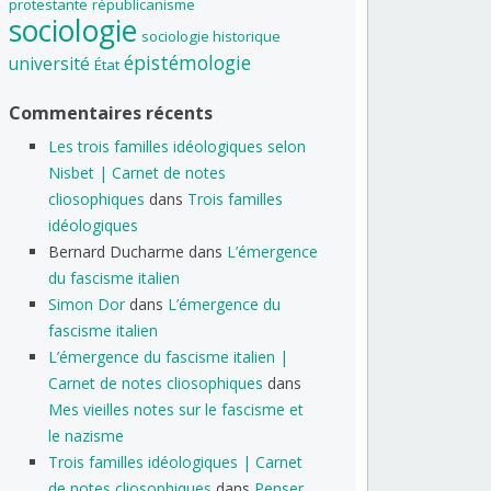
protestante
républicanisme
sociologie
sociologie historique
épistémologie
université
État
Commentaires récents
Les trois familles idéologiques selon
Nisbet | Carnet de notes
cliosophiques
dans
Trois familles
idéologiques
Bernard Ducharme
dans
L’émergence
du fascisme italien
Simon Dor
dans
L’émergence du
fascisme italien
L’émergence du fascisme italien |
Carnet de notes cliosophiques
dans
Mes vieilles notes sur le fascisme et
le nazisme
Trois familles idéologiques | Carnet
de notes cliosophiques
dans
Penser