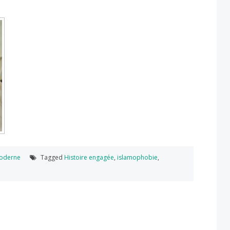
oderne
Tagged
Histoire engagée
,
islamophobie
,