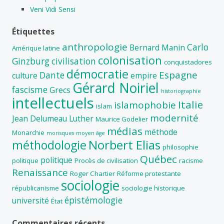
Veni Vidi Sensi
Étiquettes
anthropologie
Carlo
Bernard Manin
Amérique latine
colonisation
Ginzburg
civilisation
conquistadores
démocratie
Espagne
Dante
culture
empire
Gérard Noiriel
fascisme
Grecs
historiographie
intellectuels
Italie
islamophobie
islam
modernité
Jean Delumeau
Luther
Maurice Godelier
médias
méthode
Monarchie
morisques
moyen âge
Norbert Elias
méthodologie
philosophie
Québec
politique
politique
Procès de civilisation
racisme
Renaissance
Roger Chartier
Réforme protestante
sociologie
républicanisme
sociologie historique
épistémologie
université
État
Commentaires récents